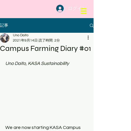
ログイン
記事
Uno Daito
2021年9月14日
読了時間: 2分
Campus Farming Diary #01
Uno Daito, KASA Sustainability
We are now starting KASA Campus 