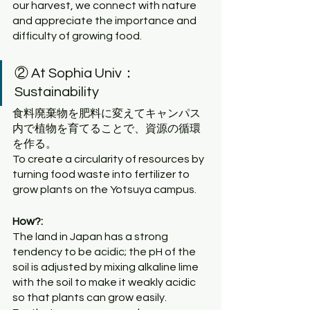
our harvest, we connect with nature 
and appreciate the importance and 
difficulty of growing food.
② At Sophia Univ： 
Sustainability
食料廃棄物を肥料に変えてキャンパス
内で植物を育てることで、資源の循環
を作る。
To create a circularity of resources by 
turning food waste into fertilizer to 
grow plants on the Yotsuya campus.
How?:
The land in Japan has a strong 
tendency to be acidic; the pH of the 
soil is adjusted by mixing alkaline lime 
with the soil to make it weakly acidic 
so that plants can grow easily.