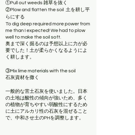
①Pull out weeds 雑草を抜く 
②Plow and flatten the soil  土を耕し平
らにする
To dig deep required more power from 
me than I expected! We had to plow 
well to make the soil soft.
奥まで深く掘るのは予想以上に力が必
要でした！土が柔らかくなるようによ
く耕します。
③Mix lime materials with the soil 
石灰資材を撒く
一般的な苦土石灰を使いました。日本
の土地は酸性の傾向が強いため、多く
の植物が育ちやすい弱酸性にするため
に土にアルカリ性の石灰を混ぜること
で、中和させ土のPHを調整します。