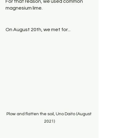
For that reason, we used common 
magnesium lime.
On August 20th, we met for...
Plow and flatten the soil, Uno Daito (August 
2021)