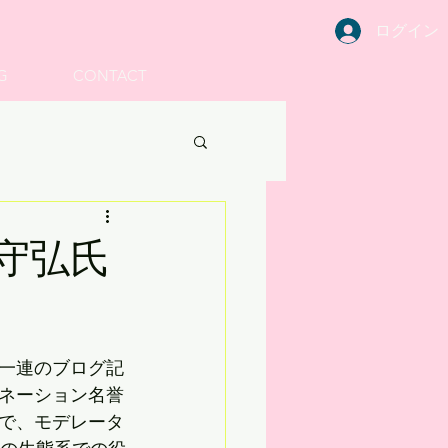
ログイン
G
CONTACT
守弘氏
一連のブログ記
ネーション名誉
で、モデレータ