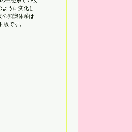
ケの生態系での役
のように変化し
族の知識体系は
ト版です。